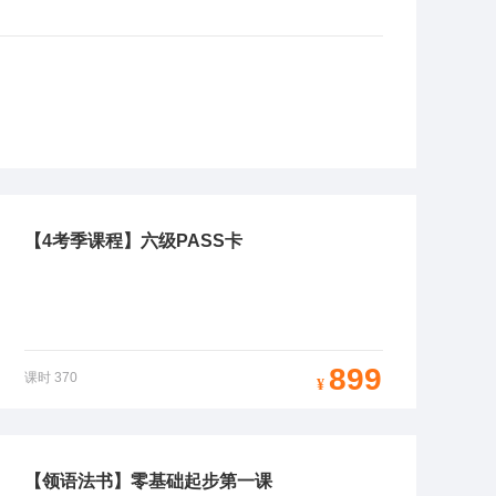
【4考季课程】六级PASS卡
899
课时
370
¥
【领语法书】零基础起步第一课