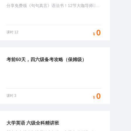
分享免费领《句句真言》语法书！12节大咖导师课
...
程，为新手备考指明方向！
0
课时
12
¥
考前60天，四六级备考攻略（保姆级）
0
课时
3
¥
大学英语 六级全科精讲班