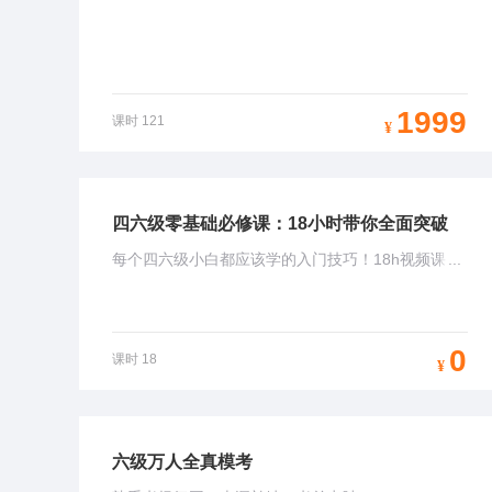
1999
课时
121
¥
四六级零基础必修课：18小时带你全面突破
每个四六级小白都应该学的入门技巧！18h视频课
...
+在线测评+历年试题资料，帮你全面突破！听完直
播包邮送真题！
0
课时
18
¥
六级万人全真模考