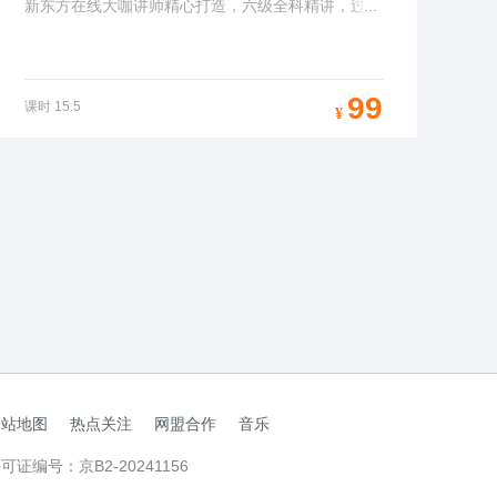
新东方在线大咖讲师精心打造，六级全科精讲，过级
...
不再发愁！
99
课时
15.5
¥
网站地图
热点关注
网盟合作
音乐
许可证编号：京B2-20241156