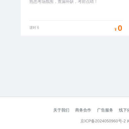
熟悉考场氛围，查漏补缺，考前点睛！
0
课时
6
¥
关于我们
商务合作
广告服务
线下
京ICP备2024050960号-2